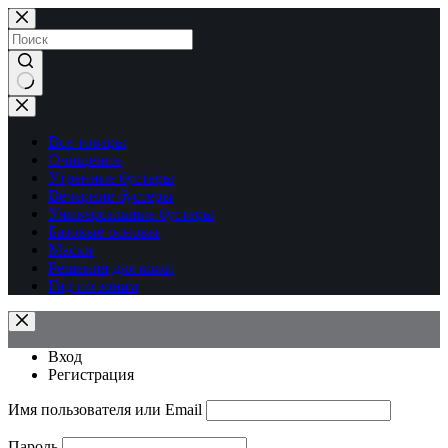
Перейти
к
сути
Ничего
не
найдено
Все товары
Очищение
Утренние бустеры
Вечерние бустеры
Универсальные бустеры
Базовые основы
Маски
Решения для кожи
Гид по зонам
Вход
Регистрация
Имя пользователя или Email
Пароль