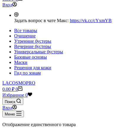
найдено
Вход
Задать вопрос в чате Макс:
https://vk.cc/cYxmYB
Все товары
Очищение
Утренние бустеры
Вечерние бустеры
Универсальные бустеры
Базовые основы
Маски
Решения для кожи
Гид по зонам
LACOSMOPRO
Корзина
0.00
₽
0
Избранное
0
Поиск
Вход
Меню
Отображение единственного товара