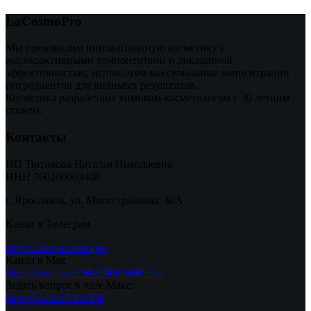
LaCosmoPro
Мы производим инновационную косметику с
высокоактивными компонентами и доказанной
эффективностью, используем максимальные концентрации
ингредиентов для видимых результатов.
Косметика разработана химиком-косметологом с 30 летним
стажем.
Контакты
ИП Тютикова Наталья Николаевна
ИНН 760200003408
г. Ярославль, ул. Магистральная, 30А
Канал в Tелеграм
https://t.me/lacosmopro
Канал в Max
https://max.ru/id760200003408_biz
Задать вопрос в чате Макс:
https://vk.cc/cYxmYB