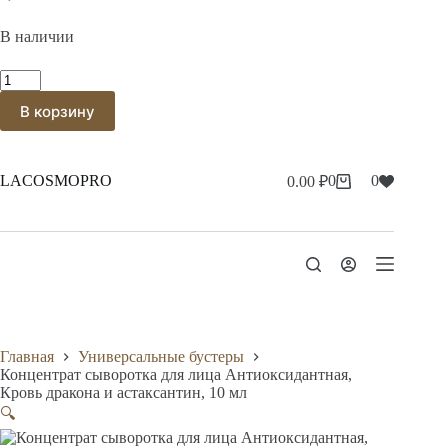
В наличии
Количество
товара
В корзину
Концентрат
сыворотка
для
лица
Антиоксидантная,
LACOSMOPRO
0
0
0.00
₽
Корзина
Кровь
дракона
и
астаксантин,
10
мл
Главная
Универсальные бустеры
Концентрат сыворотка для лица Антиоксидантная,
Кровь дракона и астаксантин, 10 мл
🔍