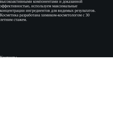
высокоактивными компонентами и доказанной
эффективностью, используем максимальные
концентрации ингредиентов для видимых результатов.
Косметика разработана химиком-косметологом с 30
летним стажем.
Контакты
ИП Тютикова Наталья Николаевна
ИНН 760200003408
г. Ярославль, ул. Магистральная, 30А
Канал в Tелеграм
https://t.me/lacosmopro
Канал в Max
https://max.ru/id760200003408_biz
Задать вопрос в чате Макс: