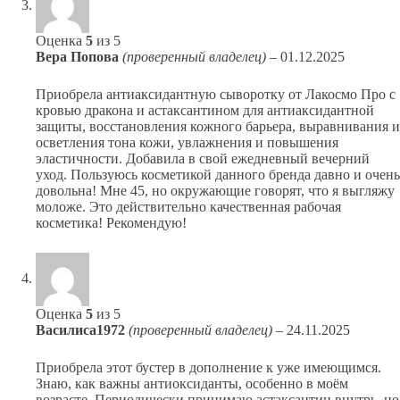
Оценка
5
из 5
Вера Попова
(проверенный владелец)
–
01.12.2025
Приобрела антиаксидантную сыворотку от Лакосмо Про с
кровью дракона и астаксантином для антиаксидантной
защиты, восстановления кожного барьера, выравнивания и
осветления тона кожи, увлажнения и повышения
эластичности. Добавила в свой ежедневный вечерний
уход. Пользуюсь косметикой данного бренда давно и очень
довольна! Мне 45, но окружающие говорят, что я выгляжу
моложе. Это действительно качественная рабочая
косметика! Рекомендую!
Оценка
5
из 5
Василиса1972
(проверенный владелец)
–
24.11.2025
Приобрела этот бустер в дополнение к уже имеющимся.
Знаю, как важны антиоксиданты, особенно в моём
возрасте. Периодически принимаю астаксантин внутрь, но