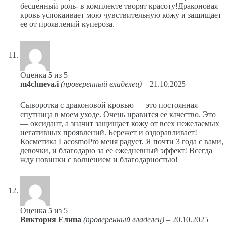
бесценный роль- в комплекте творят красоту!Драконовая
кровь успокаивает мою чувствительную кожу и защищает
ее от проявлений купероза.
Оценка
5
из 5
m4chneva.i
(проверенный владелец)
–
21.10.2025
Сыворотка с драконовой кровью — это постоянная
спутница в моем уходе. Очень нравится ее качество. Это
— оксидант, а значит защищает кожу от всех нежелаемых
негативных проявлений. Бережет и оздоравливает!
Косметика LacosmoPro меня радует. Я почти 3 года с вами,
девочки, и благодарю за ее ежедневный эффект! Всегда
жду новинки с волнением и благодарностью!
Оценка
5
из 5
Виктория Елина
(проверенный владелец)
–
20.10.2025