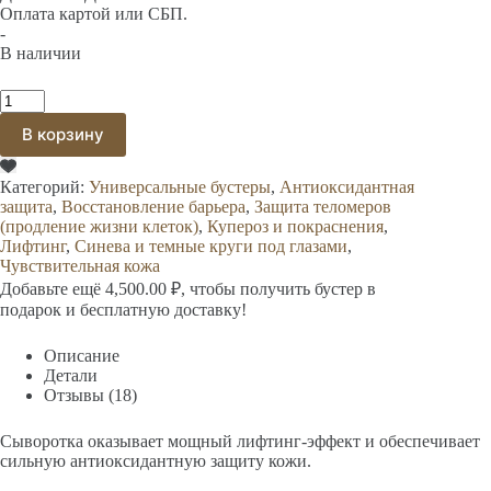
Оплата картой или СБП.
-
В наличии
Количество
товара
В корзину
Концентрат
сыворотка
для
Категорий:
Универсальные бустеры
,
Антиоксидантная
лица
защита
,
Восстановление барьера
,
Защита теломеров
Антиоксидантная,
(продление жизни клеток)
,
Купероз и покраснения
,
Кровь
Лифтинг
,
Синева и темные круги под глазами
,
дракона
и
Чувствительная кожа
астаксантин,
Добавьте ещё
4,500.00
₽
, чтобы получить бустер в
10
подарок и бесплатную доставку!
мл
Описание
Детали
Отзывы (18)
Сыворотка оказывает мощный лифтинг-эффект и обеспечивает
сильную антиоксидантную защиту кожи.