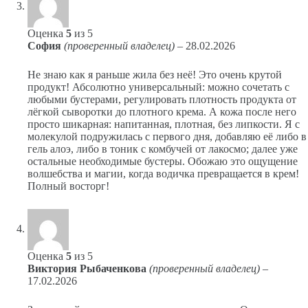
Оценка
5
из 5
София
(проверенный владелец)
–
28.02.2026
Не знаю как я раньше жила без неё! Это очень крутой
продукт! Абсолютно универсальный: можно сочетать с
любыми бустерами, регулировать плотность продукта от
лёгкой сыворотки до плотного крема. А кожа после него
просто шикарная: напитанная, плотная, без липкости. Я с
молекулой подружилась с первого дня, добавляю её либо в
гель алоэ, либо в тоник с комбучей от лакосмо; далее уже
остальные необходимые бустеры. Обожаю это ощущение
волшебства и магии, когда водичка превращается в крем!
Полный восторг!
Оценка
5
из 5
Виктория Рыбаченкова
(проверенный владелец)
–
17.02.2026