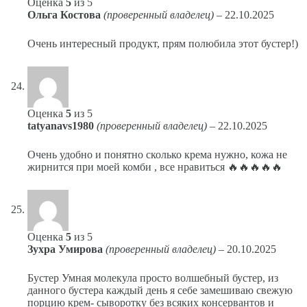
Оценка
5
из 5
Ольга Костова
(проверенный владелец)
–
22.10.2025
Очень интересный продукт, прям полюбила этот бустер!)
Оценка
5
из 5
tatyanavs1980
(проверенный владелец)
–
22.10.2025
Очень удобно и понятно сколько крема нужно, кожа не
жирнится при моей комби , все нравиться 🔥🔥🔥🔥🔥
Оценка
5
из 5
Зухра Умирова
(проверенный владелец)
–
20.10.2025
Бустер Умная молекула просто волшебный бустер, из
данного бустера каждый день я себе замешиваю свежую
порцию крем- сыворотку без всяких консервантов и