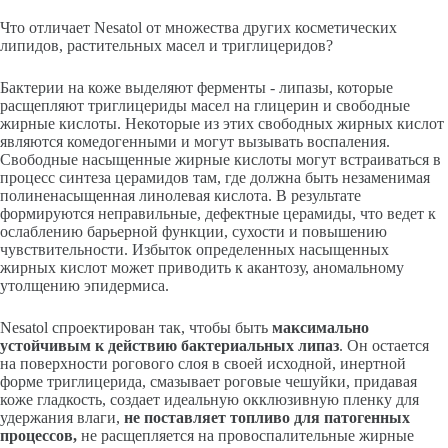
Что отличает Nesatol от множества других косметических
липидов, растительных масел и триглицеридов?
Бактерии на коже выделяют ферменты - липазы, которые
расщепляют триглицериды масел на глицерин и свободные
жирные кислоты. Некоторые из этих свободных жирных кислот
являются комедогенными и могут вызывать воспаления.
Свободные насыщенные жирные кислоты могут встраиваться в
процесс синтеза церамидов там, где должна быть незаменимая
полиненасыщенная линолевая кислота. В результате
формируются неправильные, дефектные церамиды, что ведет к
ослаблению барьерной функции, сухости и повышению
чувствительности. Избыток определенных насыщенных
жирных кислот может приводить к акантозу, аномальному
утолщению эпидермиса.
Nesatol спроектирован так, чтобы быть
максимально
устойчивым к действию бактериальных липаз
. Он остается
на поверхности рогового слоя в своей исходной, инертной
форме триглицерида, смазывает роговые чешуйки, придавая
коже гладкость, создает идеальную окклюзивную пленку для
удержания влаги,
не поставляет топливо для патогенных
процессов,
не расщепляется на провоспалительные жирные