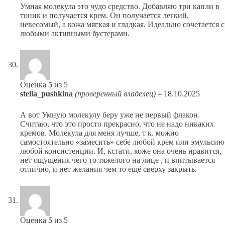
Умная молекула это чудо средство. Добавляю три капли в
тоник и получается крем. Он получается легкий,
невесомый, а кожа мягкая и гладкая. Идеально сочетается с
любыми активными бустерами.
Оценка
5
из 5
stella_pushkina
(проверенный владелец)
–
18.10.2025
А вот Умную молекулу беру уже не первый флакон.
Считаю, что это просто прекрасно, что не надо никаких
кремов. Молекула для меня лучше, т к. можно
самостоятельно «замесить» себе любой крем или эмульсию
любой консистенции. И, кстати, коже она очень нравится,
нет ощущения чего то тяжелого на лице , и впитывается
отлично, и нет желания чем то ещё сверху закрыть.
Оценка
5
из 5