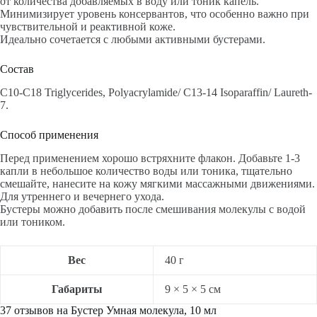
от количества добавляемых в воду или тоник капель.
Минимизирует уровень консервантов, что особенно важно при
чувствительной и реактивной коже.
Идеально сочетается с любыми активными бустерами.
Состав
C10-C18 Triglycerides, Polyacrylamide/ C13-14 Isoparaffin/ Laureth-
7.
Способ применения
Перед применением хорошо встряхните флакон. Добавьте 1-3
капли в небольшое количество воды или тоника, тщательно
смешайте, нанесите на кожу мягкими массажными движениями.
Для утреннего и вечернего ухода.
Бустеры можно добавить после смешивания молекулы с водой
или тоником.
Вес
40 г
Габариты
9 × 5 × 5 см
37 отзывов на
Бустер Умная молекула, 10 мл