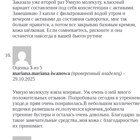
Заказала уже второй раз Умную молекулу, классный
вариант составления под себя консистенции с активами.
Замешиваю 3 капли с фильтрованной водой утром и
вечером с активами до состояния сыворотки, мне так
больше нравится, а потом все закрываю базовым кремом,
кожа шёлковая. Если сомневаетесь, рискните и она
останется навсегда в вашей бьюти рутине
Оценка
5
из 5
mariana.mariana-iwanowa
(проверенный владелец)
–
29.10.2025
Умную молекулу взяла впервые. Уж очень о ней много
положительных отзывов. Попробовала сегодня в утреннем
уходе,и прям очень понравилась.В небольшом колличестве
водички размешала ее,получился кремчик,добавила
утренние бустеры и осталась очень довольна. Благодарю за
такие замечательные средства.,моя кожа с благодарностью
их принимает.