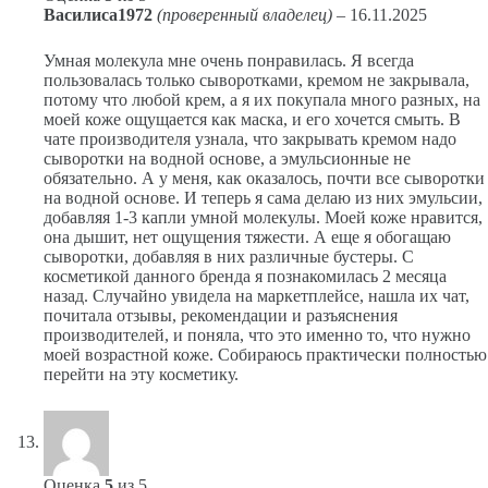
Василиса1972
(проверенный владелец)
–
16.11.2025
Умная молекула мне очень понравилась. Я всегда
пользовалась только сыворотками, кремом не закрывала,
потому что любой крем, а я их покупала много разных, на
моей коже ощущается как маска, и его хочется смыть. В
чате производителя узнала, что закрывать кремом надо
сыворотки на водной основе, а эмульсионные не
обязательно. А у меня, как оказалось, почти все сыворотки
на водной основе. И теперь я сама делаю из них эмульсии,
добавляя 1-3 капли умной молекулы. Моей коже нравится,
она дышит, нет ощущения тяжести. А еще я обогащаю
сыворотки, добавляя в них различные бустеры. С
косметикой данного бренда я познакомилась 2 месяца
назад. Случайно увидела на маркетплейсе, нашла их чат,
почитала отзывы, рекомендации и разъяснения
производителей, и поняла, что это именно то, что нужно
моей возрастной коже. Собираюсь практически полностью
перейти на эту косметику.
Оценка
5
из 5