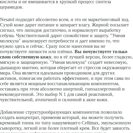
кислоты и не вмешивается в хрупкий процесс синтеза
церамидов.
Nesatol подходит абсолютно всем, и это не маркетинговый ход.
Сухой коже дарит питание и запирает влагу. Жирной посылает
сигнал, что липидов достаточно, и нормализует выработку
себума. Чувствительной дарит спокойствие и защиту. "Умная
молекула" анализирует потребности и дает именно то, что
нужно здесь и сейчас. Сразу после нанесения вы не
почувствуете липкости или плёнки.
Вы почувствуете только
свою собственную кожу
, но в её лучшей версии, более гладкую,
мягкую и защищенную. "Умная молекула" создаёт невесомую,
дышащую мантию, которая оберегает от стрессов окружающего
мира. Она является идеальным проводником для других
активов, помогая им работать эффективнее, и при этом сама по
себе является мощным восстанавливающим компонентом,
оставаясь при этом абсолютно инертной, гипоаллергенной и
некомедогенной. Это выбор N 1 для самой реактивной,
чувствительной, атопичной и склонной к акне кожи.
Добавление структурообразующих компонентов позволило
создать концентрат, применяя который, вы можете получить
кремовый тоник по типу нашумевшего Cellimax, эмульсионную
сыворотку, легкий или более плотный крем. Все будет зависеть