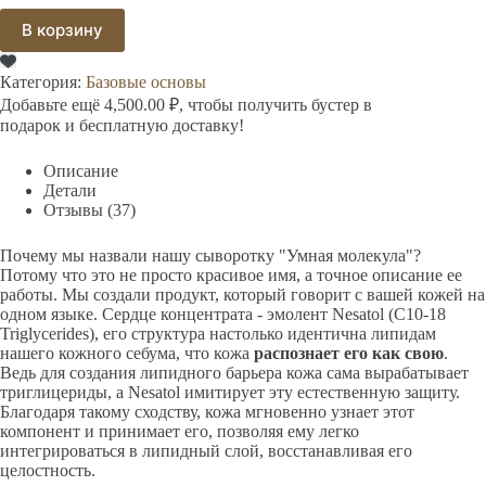
В корзину
Категория:
Базовые основы
Добавьте ещё
4,500.00
₽
, чтобы получить бустер в
подарок и бесплатную доставку!
Описание
Детали
Отзывы (37)
Почему мы назвали нашу сыворотку "Умная молекула"?
Потому что это не просто красивое имя, а точное описание ее
работы. Мы создали продукт, который говорит с вашей кожей на
одном языке. Сердце концентрата - эмолент Nesatol (C10-18
Triglycerides), его структура настолько идентична липидам
нашего кожного себума, что кожа
распознает его как свою
.
Ведь для создания липидного барьера кожа сама вырабатывает
триглицериды, а Nesatol имитирует эту естественную защиту.
Благодаря такому сходству, кожа мгновенно узнает этот
компонент и принимает его, позволяя ему легко
интегрироваться в липидный слой, восстанавливая его
целостность.