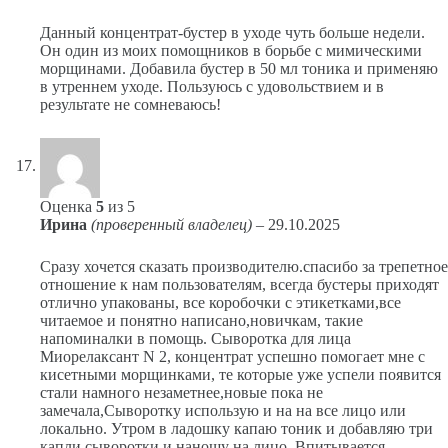
Данный концентрат-бустер в уходе чуть больше недели.
Он один из моих помощников в борьбе с мимическими
морщинами. Добавила бустер в 50 мл тоника и применяю
в утреннем уходе. Пользуюсь с удовольствием и в
результате не сомневаюсь!
Оценка
5
из 5
Ирина
(проверенный владелец)
–
29.10.2025
Сразу хочется сказать производителю.спасибо за трепетное
отношение к нам пользователям, всегда бустеры приходят
отлично упакованы, все коробочки с этикетками,все
читаемое и понятно написано,новичкам, такие
напоминалки в помощь. Сыворотка для лица
Миорелаксант N 2, концентрат успешно помогает мне с
кисетными морщинками, те которые уже успели появится
стали намного незаметнее,новые пока не
замечала,Сыворотку использую и на на все лицо или
локально. Утром в ладошку капаю тоник и добавляю три
капли сыворотки и наношу на лицо. Впитывается