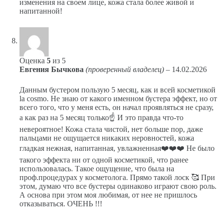
изменения на своем лице, кожа стала более живой и
напитанной!
Оценка
5
из 5
Евгения Бычкова
(проверенный владелец)
–
14.02.2026
Данным бустером пользую 5 месяц, как и всей косметикой
la cosmo. Не знаю от какого именном бустера эффект, но от
всего того, что у меня есть, он начал проявляться не сразу,
а как раз на 5 месяц только☝️ И это правда что-то
невероятное! Кожа стала чистой, нет больше пор, даже
пальцами не ощущается никаких неровностей, кожа
гладкая нежная, напитанная, увлажненная❤️❤️❤️ Не было
такого эффекта ни от одной косметикой, что ранее
использовалась. Такое ощущение, что была на
проф.процедурах у косметолога. Прямо такой лоск 🥰 При
этом, думаю что все бустеры одинаково играют свою роль.
А основа при этом моя любимая, от нее не пришлось
отказываться. ОЧЕНЬ !!!