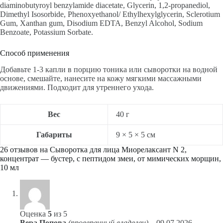
diaminobutyroyl benzylamide diacetate, Glycerin, 1,2-propanediol,
Dimethyl Isosorbide, Phenoxyethanol/ Ethylhexylglycerin, Sclerotium
Gum, Xanthan gum, Disodium EDTA, Benzyl Alcohol, Sodium
Benzoate, Potassium Sorbate.
Способ применения
Добавьте 1-3 капли в порцию тоника или сыворотки на водной
основе, смешайте, нанесите на кожу мягкими массажными
движениями. Подходит для утреннего ухода.
Вес
40 г
Габариты
9 × 5 × 5 см
26 отзывов на
Сыворотка для лица Миорелаксант N 2,
концентрат — бустер, с пептидом змеи, от мимических морщин,
10 мл
Оценка
5
из 5
Вера Попова
(проверенный владелец)
–
09.07.2026