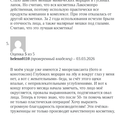
Стало заметнее меньше мимических морщин и гусиных
лапок. Но считаю, что вся косметика Лакосмопро
действенная, поэтому использую практически все
продукты компании в комплексе. При этом отказалась от
другой косметики. За 2 года использования исчезли брыли
и отечность лица, а также малярные мешки под глазами.
Считаю, что это лучшая косметика!
Оценка
5
из 5
helenn0110
(проверенный владелец)
–
03.03.2026
В моём уходе уже имеются 2 миорелаксанта (бото и
конотоксин) Глубоких морщин на лбу и вокруг глаз у меня
нет, а вот с жевательными- беда, за счёт этого щеки
впалые, с непривлекательными углублениями. И вот к
концу второго месяца начала замечать, что лицо моё
округляется, провалы выравниваютя, подтягивается овал
лица. Теперь я точно знаю, что после 50- ти помочь может
не только пластическая операция! Хочу выразить
огромную благодарность производителям! Эти пчёлки-
труженицы не только производят качественную косметику,