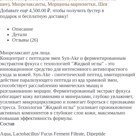
шее)
,
Миорелаксанты
,
Морщины-марионетки
,
Шея
Добавьте ещё
4,500.00
₽
, чтобы получить бустер в
подарок и бесплатную доставку!
Описание
Детали
Отзывы (26)
Миорелаксант для лица.
Концентрат с пептидом змеи Syn-Ake и ферментированным
экстрактом фукуса с технологией "Жидкой иглы" - это
инновационное средство для интенсивного антивозрастного
ухода за кожей. Syn-Ake - синтетический пептид, имитирующий
действие парализующего пептида из яда храмовой змеи,
способствует расслаблению мимических мышц и
разглаживанию морщин. Ферментированный экстракт фукуса
обогащает кожу витаминами и минералами, глубоко увлажняет,
усиливает микроциркуляцию и помогает бороться с признаками
стресса. Технология "Жидкой иглы" усиливает проникновение
активных компонентов в глубокие слои кожи, максимально
повышая эффективность формулы.
Состав
Aqua, Lactobacillus/ Fucus Ferment Filtrate, Dipeptide