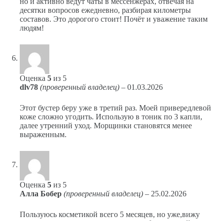
но и активно ведут чаты в мессенжерах, отвечая на
десятки вопросов ежедневно, разбирая километры
составов. Это дорогого стоит! Почёт и уважение таким
людям!
Оценка
5
из 5
dlv78
(проверенный владелец)
–
01.03.2026
Этот бустер беру уже в третий раз. Моей привередлевой
коже сложно угодить. Использую в тоник по 3 капли,
далее утренний уход. Морщинки становятся менее
выраженным.
Оценка
5
из 5
Алла Бобер
(проверенный владелец)
–
25.02.2026
Пользуюсь косметикой всего 5 месяцев, но уже,вижу