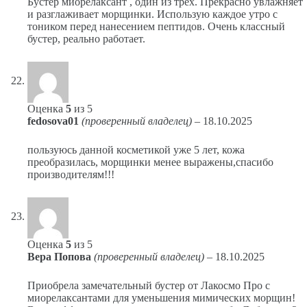
Бустер миорелаксант , один из трёх. Прекрасно увлажняет
и разглаживает морщинки. Использую каждое утро с
тоником перед нанесением пептидов. Очень классный
бустер, реально работает.
Оценка
5
из 5
fedosova01
(проверенный владелец)
–
18.10.2025
пользуюсь данной косметикой уже 5 лет, кожа
преобразилась, морщинки менее выражены,спасибо
производителям!!!
Оценка
5
из 5
Вера Попова
(проверенный владелец)
–
18.10.2025
Приобрела замечательный бустер от Лакосмо Про с
миорелаксантами для уменьшения мимических морщин!