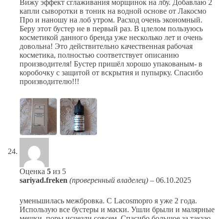
Вижу эффект сглаживания морщинок на лбу. Добавлаю 2
капли сыворотки в тоник на водной основе от Лакосмо
Про и наношу на лоб утром. Расход очень экономный.
Беру этот бустер не в первый раз. В цлелом пользуюсь
косметикой данного бренда уже несколько лет и очень
довольна! Это действительно качественная рабочая
косметика, полностью соответствует описанию
производителя! Бустер пришёл хорошо упакованым- в
коробочку с защитой от вскрытия и пупырку. Спасибо
производителю!!!
Оценка
5
из 5
sariyad.freken
(проверенный владелец)
–
06.10.2025
уменьшилась межбровка. С Lacosmopro я уже 2 года.
Использую все бустеры и маски. Ушли брыли и малярные
мешки, поры исчезли совсем. Спасибо большое за такую