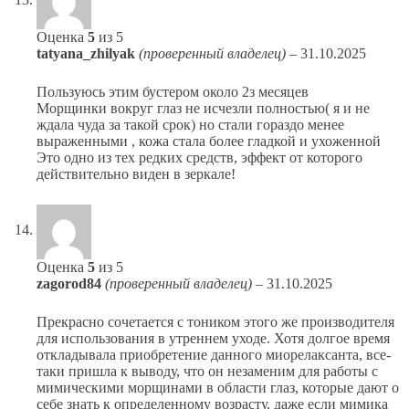
Оценка
5
из 5
tatyana_zhilyak
(проверенный владелец)
–
31.10.2025
Пользуюсь этим бустером около 2з месяцев
Морщинки вокруг глаз не исчезли полностью( я и не
ждала чуда за такой срок) но стали гораздо менее
выраженными , кожа стала более гладкой и ухоженной
Это одно из тех редких средств, эффект от которого
действительно виден в зеркале!
Оценка
5
из 5
zagorod84
(проверенный владелец)
–
31.10.2025
Прекрасно сочетается с тоником этого же производителя
для использования в утреннем уходе. Хотя долгое время
откладывала приобретение данного миорелаксанта, все-
таки пришла к выводу, что он незаменим для работы с
мимическими морщинами в области глаз, которые дают о
себе знать к определенному возрасту, даже если мимика