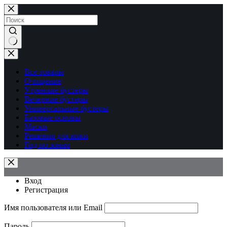
Перейти
к
сути
Ничего
не
найдено
Все товары
Очищение
Утренние бустеры
Вечерние бустеры
Универсальные бустеры
Базовые основы
Маски
Решения для кожи
Гид по зонам
Вход
Регистрация
Имя пользователя или Email
Пароль