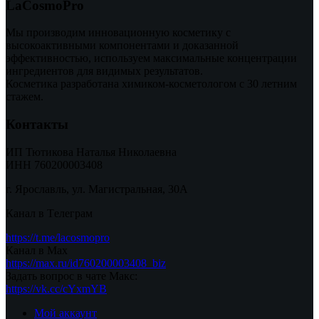
LaCosmoPro
Мы производим инновационную косметику с
высокоактивными компонентами и доказанной
эффективностью, используем максимальные концентрации
ингредиентов для видимых результатов.
Косметика разработана химиком-косметологом с 30 летним
стажем.
Контакты
ИП Тютикова Наталья Николаевна
ИНН 760200003408
г. Ярославль, ул. Магистральная, 30А
Канал в Tелеграм
https://t.me/lacosmopro
Канал в Max
https://max.ru/id760200003408_biz
Задать вопрос в чате Макс:
https://vk.cc/cYxmYB
Мой аккаунт