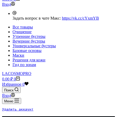
найдено
Вход
Задать вопрос в чате Макс:
https://vk.cc/cYxmYB
Все товары
Очищение
Утренние бустеры
Вечерние бустеры
Универсальные бустеры
Базовые основы
Маски
Решения для кожи
Гид по зонам
LACOSMOPRO
Корзина
0.00
₽
0
Избранное
0
Поиск
Вход
Меню
Удалить аккаунт